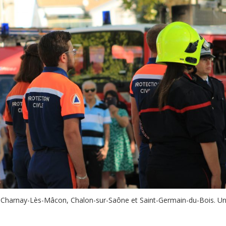
et à Charnay-Lès-Mâcon, Chalon-sur-Saône et Saint-Germain-du-Bois. U