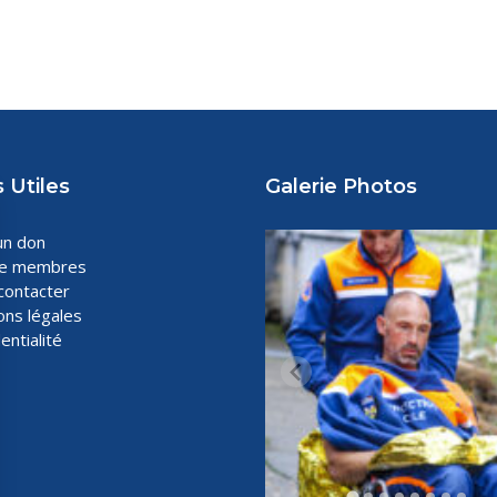
 Utiles
Galerie Photos
un don
ce membres
contacter
ons légales
entialité