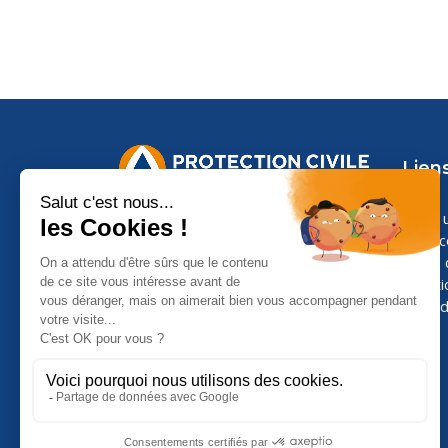
Liens
Faire 
Espa
Nous 
Menti
Confid