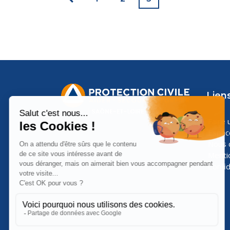
Liens
Faire 
Espa
Nous 
Menti
Confid