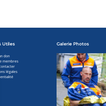
 Utiles
Galerie Photos
un don
ce membres
contacter
ons légales
entialité