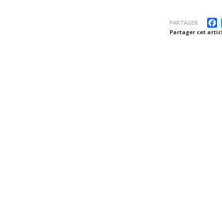
F
PARTAGER
Partager cet articl